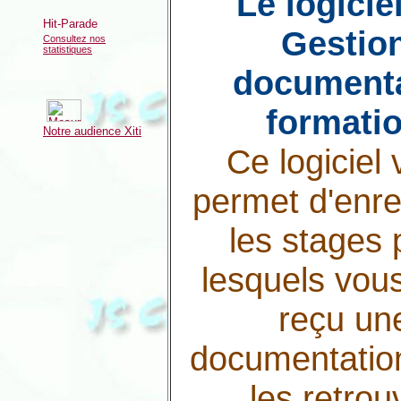
Le logicie
Gestio
Consultez nos
statistiques
documenta
formati
Notre audience Xiti
Ce logiciel
permet d'enre
les stages 
lesquels vou
reçu un
documentatio
les retrou